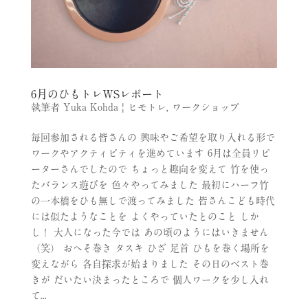
6月のひもトレWSレポート
執筆者
Yuka Kohda
|
ヒモトレ
,
ワークショップ
毎回参加される皆さんの 興味やご希望を取り入れる形で
ワークやアクティビティを進めています 6月は全員リピ
ーターさんでしたので ちょっと趣向を変えて 竹を使っ
たバランス遊びを 色々やってみました 最初にハーフ竹
の一本橋をひも無しで渡ってみました 皆さんこども時代
には似たようなことを よくやっていたとのこと しか
し！ 大人になった今では あの頃のようにはいきません
（笑） おへそ巻き タスキ ひざ 足首 ひもを巻く場所を
変えながら 各自探求が始まりました その日のベスト巻
きが だいたい決まったところで 個人ワークを少し入れ
て...