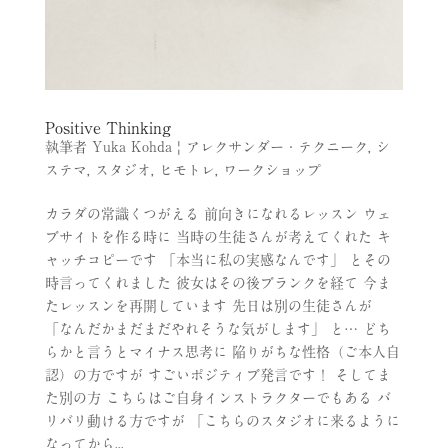
Positive Thinking
執筆者
Yuka Kohda
|
アレクサンダー・テクニーク
,
シ
ステマ
,
スタジオ
,
ヒモトレ
,
ワークショップ
カラダの常識くつがえる 前向きになれるレッスン ウェ
ブサイトを作る時に 当時の生徒さんが考えてくれた キ
ャッチコピーです 「本当に私の実感なんです」 とその
時言ってくれました 彼女はその後ブランクを経て 今ま
たレッスンを再開しています 先日は別の生徒さんが
「なんだかまだまだやれそうな気がします」 と… どち
らかと言うとマイナス思考に 陥りがちな性格（ご本人自
認）の方ですが すごいポジティブ発言です！ そしてま
た別の方 こちらはご自身インストラクターでもある バ
リバリ動ける方ですが 「こちらのスタジオに来るように
なってから...