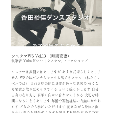
システマWS Vol.13 （時間変更）
執筆者
Yuka Kohda
|
システマ
,
ワークショップ
システマは武術ではありますが あまり武術らしくありま
せん WSではパンチもキックも出てきません （私たちレ
ベルでは） けれど結果的に身体が色々な意味で 強くな
る要素が散りばめられている という感じがします 自分
自身の在り方と 真摯に向かい合わせてくれる 大切な時
間になることもあります 年齢や運動経験の有無にかかわ
らず どなたでも参加いただけます 動きながら身体と向
き合い 新たな自分のカラダを発見する機会 初めての方