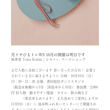
月イチひもトレWS 10月の開催は明日です
執筆者
Yuka Kohda
|
ヒモトレ
,
ワークショップ
まだ人数に余裕ございます 思い立ったが吉日！ 必要と
されている方に届きますように 日時／10月19日（日）
13：30〜15：30 会場／香田裕佳ダンススタジオ
（阪急水無瀬から5分・JR島本から10分） 参加費／2,000
円 持ち物／動きやすい服装・タオル・飲み物など
（更衣室もあります） また改めてご案内しますが
11月9日（日）に 島本町ふれあいセンターにて開催され
る オレンジリボンフェスタinしまもと においても40分の