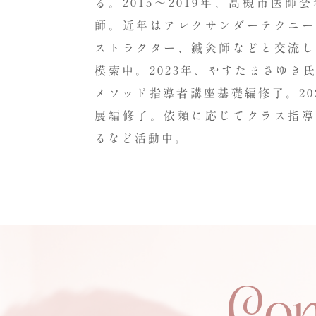
る。
2015
～
2019
年、高槻市医師会
師。近年はアレクサンダーテクニー
ストラクター、鍼灸師などと交流し
模索中。
2023
年、やすたまさゆき
メソッド指導者講座基礎編修了。
20
展編修了。依頼に応じてクラス指導
るなど活動中。
Con