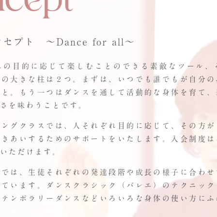
ンセプト ～
Dance for all
～
れの目的に応じて楽しむことのできる素敵なツール、
オの大きな柱は２つ。まずは、いつでも誰でもが自分の
こと。もう一つはダンスを通して活動的な身体を育て、
さを味わうことです。
ニングクラスでは、人それぞれ目的に応じて、その方が
つきあいするためのサポートをいたします。入会制度は
いただけます。
スでは、生徒それぞれの発達段階や成長の様子に合わせ
っています。ダンスクラシック（バレエ）のテクニック
ンテンポラリーダンスなどいろいろな身体の使い方にふ