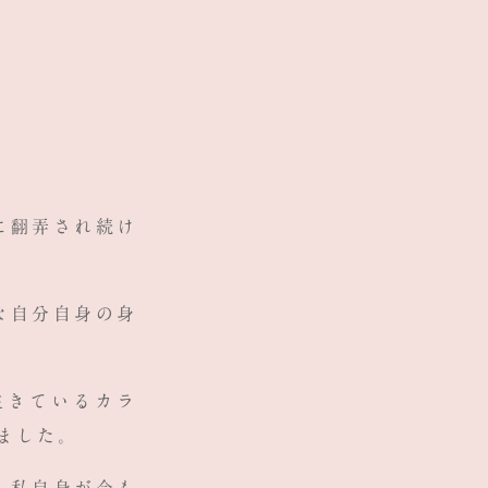
に翻弄され続け
な自分自身の身
生きているカラ
ました。