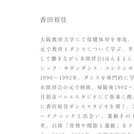
香田裕佳
大阪教育大学にて保健体育を専攻。
元で教育とダンスについて学ぶ。卒
して働きながら本間祥公
(
ほんまよし
シック・モダンダンス・コンテンポ
1990
～
1992
年、ダンスを専門的に
本間祥公の元で研修。帰阪後
1992
～
月則彦バレエスタジオにて指導に携
に香田裕佳ダンススタジオを開く。
ーテクニックと出会い、運動その
考。以降「骨格や関節と運動」をテ