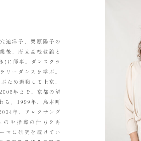
穴迫洋子、栗原陽子の
業後、府立高校教諭と
き
)
に師事。ダンスクラ
ラリーダンスを学ぶ。
学ぶため退職して上京、
2006
年まで、京都の望
わる。
1999
年、島本町
2004
年、アレクサンダ
ものや指導の仕方を再
ーマに研究を続けてい