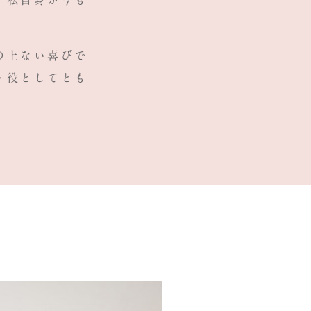
、
私自身が
今も
の上ない喜びで
ト役としてとも