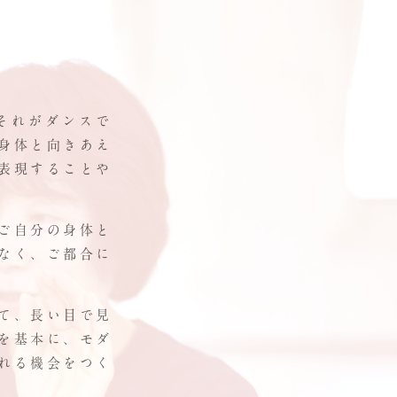
それがダンスで
身体と向きあえ
表現することや
ご自分の身体と
なく、ご都合に
て、長い目で見
を基本に、モダ
れる機会をつく