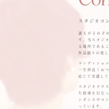
スタジオコ
誰もがそれぞ
す。当スタジ
る場所である
作品創りの楽し
コンディショ
一生仲良くお
応じて受講して
スタジオクラ
た指導を行な
ンダンスやコ
っています。