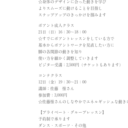
☆身体のデザインに合った動きを学び
よりスムーズに動けることを目指し
ステップアップのきっかけを掴みます
ポアント成人クラス
21日（日）16：30〜18：00
☆すでにポアントレッスンをしている方で
基本からポアントワークを見直したい方に
脚の各関節の動きを知り
使い方を細かく調整していきます
ビジター受講：2,500円（チケットもあります）
コンテクラス
12日（金）19：30〜21：00
講師：佐藤 惟さん
参加費：3,000円
☆佐藤惟さんのしなやかでエネルギッシュな動き
【プライベート・グループレッスン】
予約制で承ります
ダンス・スポーツ・その他