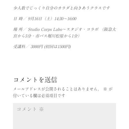
少人数でじっくり自分のカラダと向きあうクラスです
日 時／ 9月16日（土）14:30～16:00
場 所／ Studio Corps Labo～スタジオ・コラボ
（阪急大
宮から5分・市バス堀川松原から1分）
受講料／ 3000円 (初回は1500円)
コメントを送信
メールアドレスが公開されることはありません。
※
が
付いている欄は必須項目です