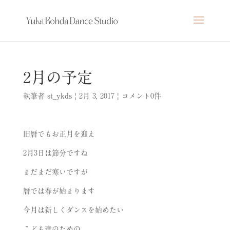
2月の予定
執筆者
st_ykds
|
2月 3, 2017
|
コメント0件
旧暦でもお正月を迎え
2
月
3
日は節分ですね
まだまだ寒いですが
暦では春が始まります
今月は新しくダンスを始めたい
こども達のための