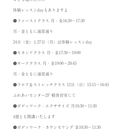
体験レッスン
day
もありますよ
●
ファーストクラス
月・金
16:30
～
17:30
月・金ともに通常通り
24
日（金）と
27
日（月）は体験レッスン
day
●
セカンドクラス
月・金
17:30
～
19:00
●
サードクラス
月・金
19:00
～
20:45
月・金ともに通常通り
●
フロア＆ストレッチクラス
12
日（日）
15:15
～
16:45
ふれあいセンター
2F
軽体育室にて
●
ボディワーク・エクササイズ 月
10:30
～
11:30
4
週とも開講いたします
●
ボディワーク・カウンセリング 金
10:30
～
11:30